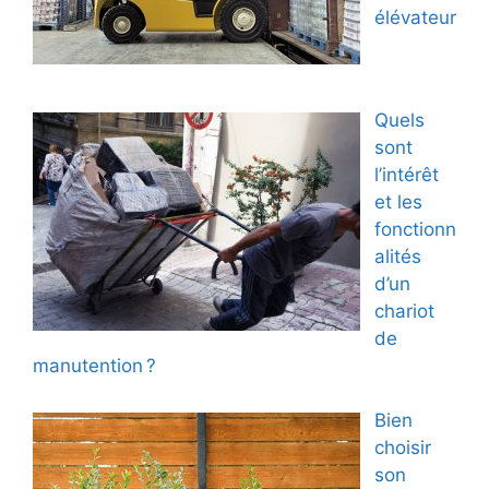
élévateur
Quels
sont
l’intérêt
et les
fonctionn
alités
d’un
chariot
de
manutention ?
Bien
choisir
son