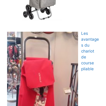
Les
avantage
s du
chariot
de
course
pliable