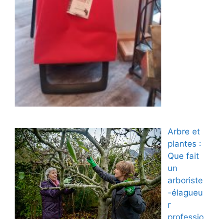
Arbre et
plantes :
Que fait
un
arboriste
-élagueu
r
professio