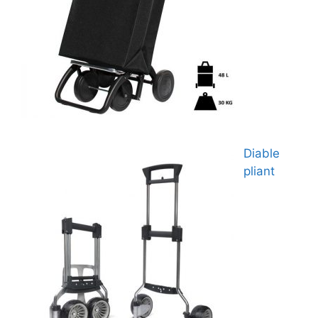
Diable
pliant