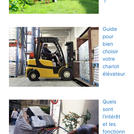
?
Guide
pour
bien
choisir
votre
chariot
élévateur
Quels
sont
l’intérêt
et les
fonctionn