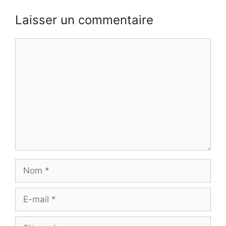
Laisser un commentaire
Commentaire
Nom
E-
mail
Site