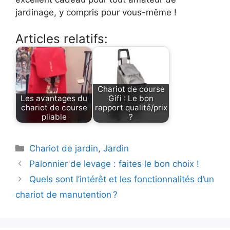
jardinage, y compris pour vous-même !
Articles relatifs:
Chariot de course
Les avantages du
Gifi : Le bon
chariot de course
rapport qualité/prix
pliable
?
Catégories
Chariot de jardin
,
Jardin
Palonnier de levage : faites le bon choix !
Quels sont l’intérêt et les fonctionnalités d’un
chariot de manutention ?